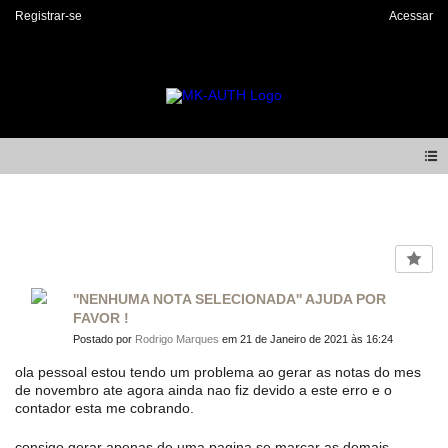
Registrar-se
Acessar
Forum
''NENHUMA NOTA SELECIONADA'' AJUDA POR
FAVOR !
Postado por
Rodrigo Marques
em 21 de Janeiro de 2021 às 16:24
ola pessoal estou tendo um problema ao gerar as notas do mes
de novembro ate agora ainda nao fiz devido a este erro e o
contador esta me cobrando.
consigo gerar apenas de uma pagina se marcar as demais