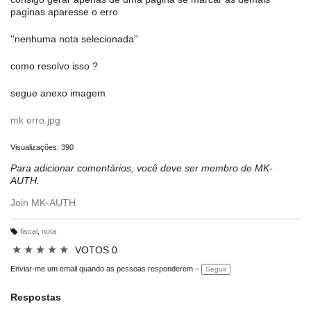
paginas aparesse o erro
''nenhuma nota selecionada''
como resolvo isso ?
segue anexo imagem
mk erro.jpg
Visualizações: 390
Para adicionar comentários, você deve ser membro de MK-
AUTH.
Join MK-AUTH
fiscal
,
nota
M
ar
★
★
★
★
★
VOTOS 0
c
a
ç
Enviar-me um email quando as pessoas responderem –
Seguir
õ
e
s:
Respostas