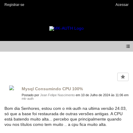
Registrar-se
Acessar
Forum
Mysql Consumindo CPU 100%
Postado por
Jean Felipe Nascimento
em 10 de Julho de 2024 às 11:06 em
mk-auth
Bom dia Senhores, estou com o mk-auth na ultima versão 24.03,
só que a base foi restaurada de outras versões antigas. A CPU
está batendo muito alta... percebo que principalmente quando
vou nos títulos como tem muito .. a cpu fica muito alta.