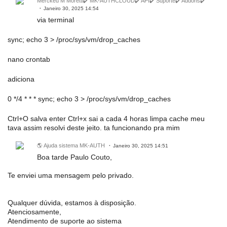
Merckeu M Moretti✔️ MK-AUTHCLOUD✔️ API✔️ Suporte✔️ Addons✔️
Janeiro 30, 2025 14:54
via terminal
sync; echo 3 > /proc/sys/vm/drop_caches
nano crontab
adiciona
0 */4 * * * sync; echo 3 > /proc/sys/vm/drop_caches
Ctrl+O salva enter Ctrl+x sai a cada 4 horas limpa cache meu
tava assim resolvi deste jeito. ta funcionando pra mim
🌎 Ajuda sistema MK-AUTH
Janeiro 30, 2025 14:51
Boa tarde Paulo Couto,
Te enviei uma mensagem pelo privado.
Qualquer dúvida, estamos à disposição.
Atenciosamente,
Atendimento de suporte ao sistema