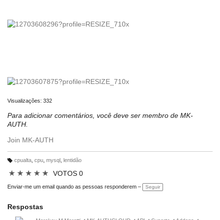
Visualizações: 332
Para adicionar comentários, você deve ser membro de MK-
AUTH.
Join MK-AUTH
cpualta
,
cpu
,
mysql
,
lentidão
M
ar
★
★
★
★
★
VOTOS 0
c
a
ç
Enviar-me um email quando as pessoas responderem –
Seguir
õ
e
s:
Respostas