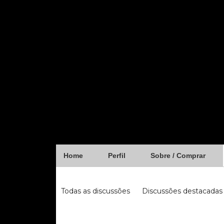
Home
Perfil
Sobre / Comprar
Forum
Todas as discussões
Discussões destacadas
iugu
fibra