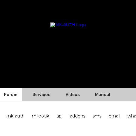
Forum
Serviços
Videos
Manual
mk-auth
mikrotik
api
addons
sms
email
wha