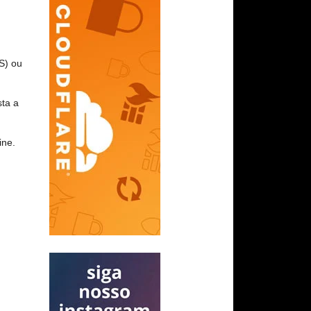
S) ou
sta a
ine.