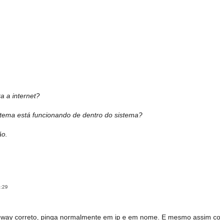
a a internet?
stema está funcionando de dentro do sistema?
ão.
5:29
way correto, pinga normalmente em ip e em nome. E mesmo assim co