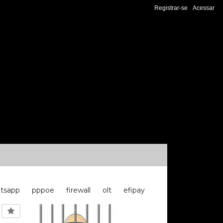
Registrar-se
Acessar
tsapp
pppoe
firewall
olt
efipay