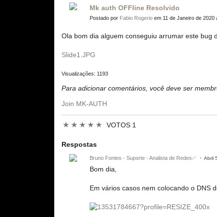
Mk auth OFFline Resolvido
Postado por
Fabio Rogerio
em 11 de Janeiro de 2020 
Ola bom dia alguem conseguiu arrumar este bug 
Slide1.JPG
Visualizações: 1193
Para adicionar comentários, você deve ser mem
Join MK-AUTH
★
★
★
★
★
VOTOS 1
Respostas
Bruno Fontes - Suporte - Analista de Redes✅
Abril
Bom dia,
Em vários casos nem colocando o DNS do