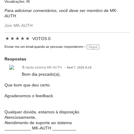
Visualizações: 85
Para adicionar comentários, você deve ser membro de MK-
AUTH.
Join MK-AUTH
★
★
★
★
★
VOTOS 0
Enviar-me um email quando as pessoas responderem –
Seguir
Respostas
🌎 Ajuda sistema MK-AUTH
Abril 7, 2025 8:19
Bom dia prezado(a),
Que bom que deu certo.
Agradecemos o feedback.
Qualquer dúvida, estamos à disposição.
Atenciosamente,
Atendimento de suporte ao sistema
___________ MK-AUTH __________