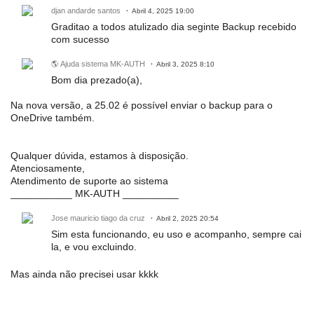
djan andarde santos
Abril 4, 2025 19:00
Graditao a todos atulizado dia seginte Backup recebido
com sucesso
🌎 Ajuda sistema MK-AUTH
Abril 3, 2025 8:10
Bom dia prezado(a),
Na nova versão, a 25.02 é possível enviar o backup para o
OneDrive também.
Qualquer dúvida, estamos à disposição.
Atenciosamente,
Atendimento de suporte ao sistema
___________ MK-AUTH __________
Jose mauricio tiago da cruz
Abril 2, 2025 20:54
Sim esta funcionando, eu uso e acompanho, sempre cai
la, e vou excluindo.
Mas ainda não precisei usar kkkk