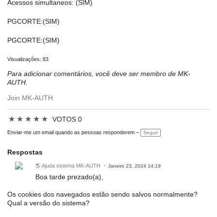
Acessos simultaneos: (SIM)
PGCORTE:(SIM)
PGCORTE:(SIM)
Visualizações: 83
Para adicionar comentários, você deve ser membro de MK-
AUTH.
Join MK-AUTH
★
★
★
★
★
VOTOS 0
Enviar-me um email quando as pessoas responderem –
Seguir
Respostas
🌎 Ajuda sistema MK-AUTH
Janeiro 23, 2024 14:19
Boa tarde prezado(a),
Os cookies dos navegados estão sendo salvos normalmente?
Qual a versão do sistema?