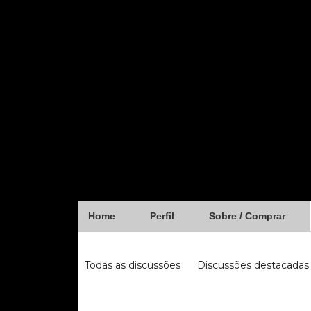
Home
Perfil
Sobre / Comprar
Forum
Todas as discussões
Discussões destacadas
iugu
fibra