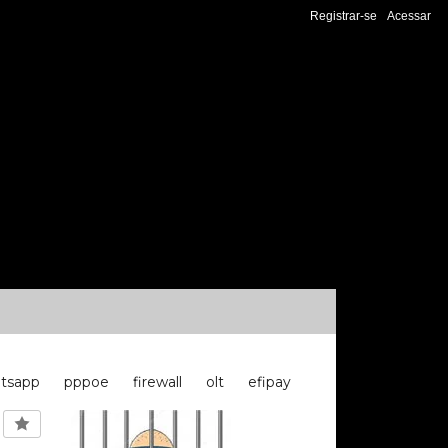
Registrar-se
Acessar
tsapp
pppoe
firewall
olt
efipay