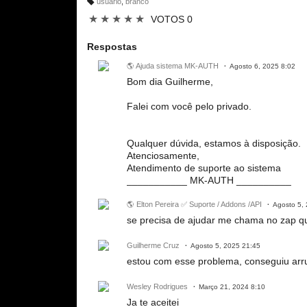
usuario
,
branco
M
ar
★
★
★
★
★
VOTOS 0
c
a
ç
õ
Respostas
e
s:
🌎 Ajuda sistema MK-AUTH
Agosto 6, 2025 8:02
Bom dia Guilherme,
Falei com você pelo privado.
Qualquer dúvida, estamos à disposição.
Atenciosamente,
Atendimento de suporte ao sistema
___________ MK-AUTH __________
🌎 Elton Pereira ✅ Suporte / Addons /API
Agosto 5,
se precisa de ajudar me chama no zap qu
Guilherme Cruz
Agosto 5, 2025 21:45
estou com esse problema, conseguiu ar
Wesley Rodrigues
Março 21, 2024 8:10
Ja te aceitei