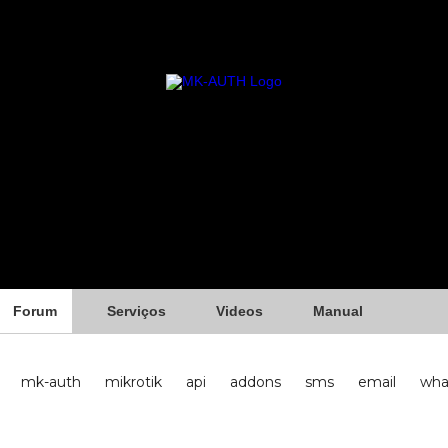
Forum
Serviços
Videos
Manual
mk-auth
mikrotik
api
addons
sms
email
wha