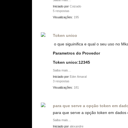
Saiba mais…
Iniciado por
Coizado
5 respostas
Visualizações:
195
Token unico
o que siguinifica e qual o seu uso no M
Parametros do Provedor
Token unico:12345
Saiba mais…
Iniciado por
Eder Amaral
3 respostas
Visualizações:
181
para que serve a opção token em dad
para que serve a opção token em dados
Saiba mais…
Iniciado por
alexandre