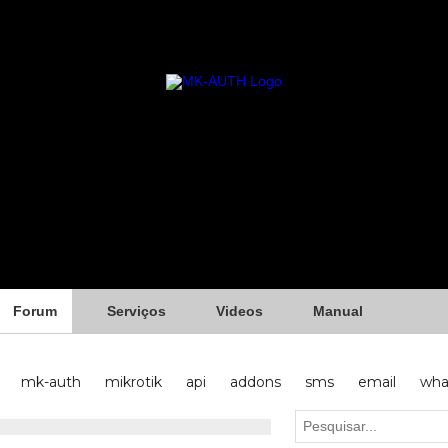
Forum
Serviços
Videos
Manual
mk-auth
mikrotik
api
addons
sms
email
wha