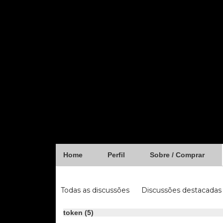
Home
Perfil
Sobre / Comprar
Forum
Todas as discussões
Discussões destacadas
iugu
fibra
token (5)