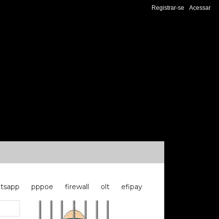
Registrar-se
Acessar
tsapp
pppoe
firewall
olt
efipay