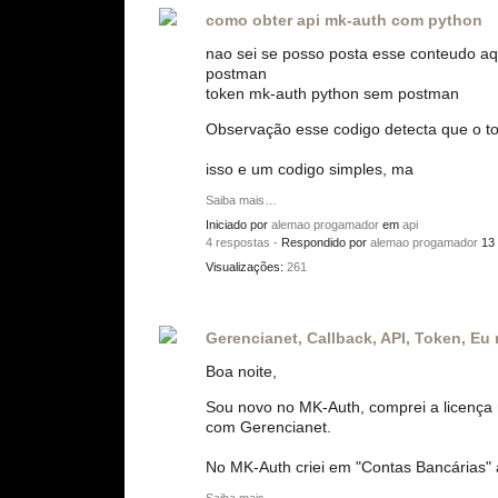
como obter api mk-auth com python
nao sei se posso posta esse conteudo aqu
postman
token mk-auth python sem postman
Observação esse codigo detecta que o tok
isso e um codigo simples, ma
Saiba mais…
Iniciado por
alemao progamador
em
api
4 respostas
· Respondido por
alemao progamador
13
Visualizações:
261
Gerencianet, Callback, API, Token, E
Boa noite,
Sou novo no MK-Auth, comprei a licença
com Gerencianet.
No MK-Auth criei em "Contas Bancárias" a