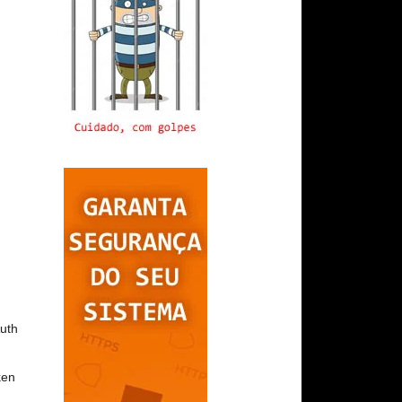
uth
ken