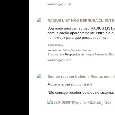
Visualizações:
120
RADIUS LIST NÃO DERRUBA CLIENT
Boa noite pessoal, eu uso RADIUS LIST,
comunicação aparentemente entre ele e o
no mikrotik para que possa subir na l
Saiba mais…
Iniciado por
Arthur Teixeira Mendes
2 respostas
· Respondido por
Isaque Pereira da Silva
Visualizações:
222
Erro ao receber boleto e Radius com t
Alguem ja passou por isso?
Não consigo receber boletos no sistema, 