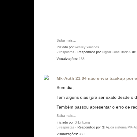
Saiba mais…
Iniciado por
weslley ximenes
2 respostas
· Respondido por
Digital Consultoria
5 de
Visualizações:
133
Mk-Auth 21.04 não envia backup por e
Bom dia,
Tem alguns dias (pra ser exato desde o 
Também passou apresentar o erro de radi
Saiba mais…
Iniciado por
BrLink.org
5 respostas
· Respondido por
🌎 Ajuda sistema MK-
Visualizações:
359