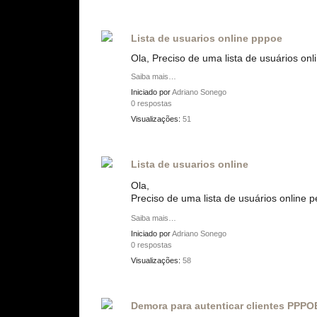
Lista de usuarios online pppoe
Ola, Preciso de uma lista de usuários onli
Saiba mais…
Iniciado por
Adriano Sonego
0 respostas
Visualizações:
51
Lista de usuarios online
Ola,
Preciso de uma lista de usuários online p
Saiba mais…
Iniciado por
Adriano Sonego
0 respostas
Visualizações:
58
Demora para autenticar clientes PPPO