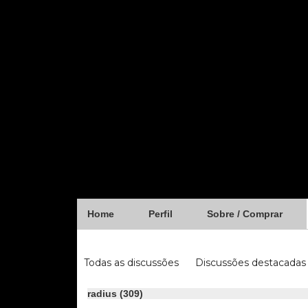
Home
Perfil
Sobre / Comprar
Forum
Todas as discussões
Discussões destacadas
iugu
fibra
radius (309)