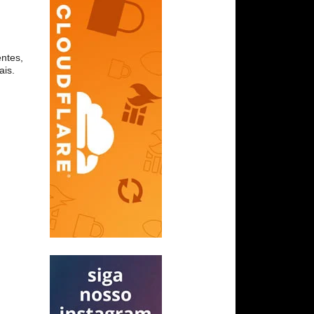
entes,
ais.