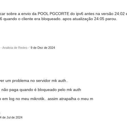
rficar sobre a envio da POOL PGCORTE do ipv6 antes na versão 24:02 
v6 quando o cliente era bloqueado. apos atualização 24:05 parou.
 - Analista de Redes✅
9 de Dez de 2024
ver um problema no servidor mk auth..
ue não paga quando é bloqueado pelo mk auth
o em log no meu mikrotik.. assim atrapalha o meu m
k
4 de Jul de 2024