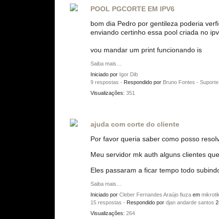
POOL PGCORTE EM IPV6
bom dia Pedro por gentileza poderia ve
enviando certinho essa pool criada no ip
vou mandar um print funcionando is
Saiba mais…
Iniciado por
Igor Dib
9 respostas
· Respondido por
Bruno Fontes - Suporte
Visualizações:
351
ajuda com corte do cliente
Por favor queria saber como posso resol
Meu servidor mk auth alguns clientes q
Eles passaram a ficar tempo todo subind
Saiba mais…
Iniciado por
Cleber Fernandes Araújo fiuza
em
mikroti
15 respostas
· Respondido por
djan andarde santos
2
Visualizações:
264