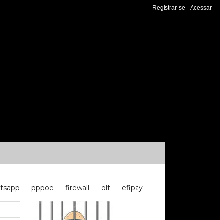
Registrar-se
Acessar
tsapp
pppoe
firewall
olt
efipay