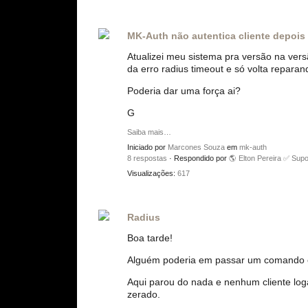
MK-Auth não autentica cliente depois 
Atualizei meu sistema pra versão na ver
da erro radius timeout e só volta repar
Poderia dar uma força ai?
G
Saiba mais…
Iniciado por
Marcones Souza
em
mk-auth
8 respostas
· Respondido por
🌎 Elton Pereira ✅ Supo
Visualizações:
617
Radius
Boa tarde!
Alguém poderia em passar um comando esp
Aqui parou do nada e nenhum cliente loga
zerado.