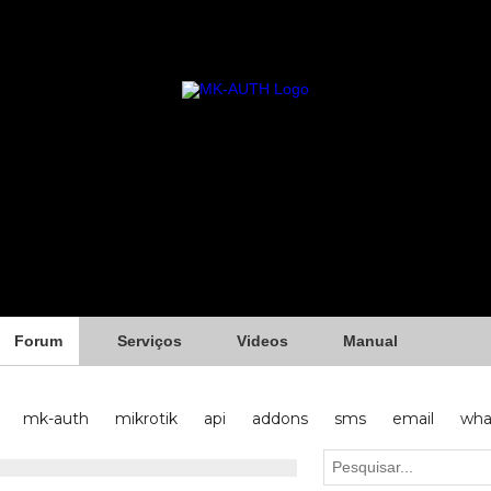
Forum
Serviços
Videos
Manual
mk-auth
mikrotik
api
addons
sms
email
wha