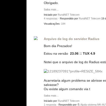
Obrigado.
Saiba mais…
Iniciado por
RuralNET Telecom
4 respostas
· Respondido por
RuralNET Telecom
19 
Visualizações:
184
Arquivo de log do servidor Radius
Bom dia Prezados!
Estou na versão
23.06 :: TUX 4.9
Notei que o arquivo de log do Radius est
Acarretaria algum problema se abrisse e
salvasse?
Ou existe algum comando via t
Saiba mais…
Iniciado por
RuralNET Telecom
1 resposta
· Respondido por
🌎 Ajuda sistema MK-A