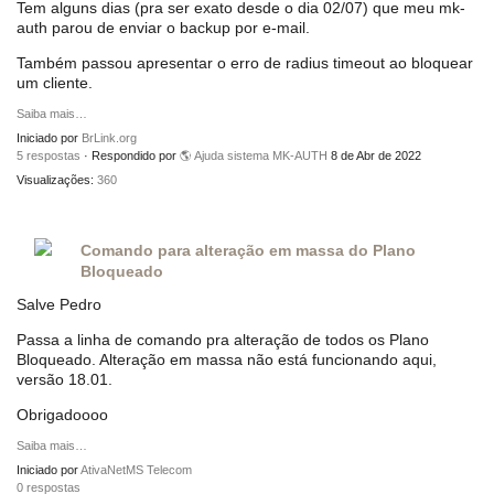
Tem alguns dias (pra ser exato desde o dia 02/07) que meu mk-
auth parou de enviar o backup por e-mail.
Também passou apresentar o erro de radius timeout ao bloquear
um cliente.
Saiba mais…
Iniciado por
BrLink.org
5 respostas
· Respondido por
🌎 Ajuda sistema MK-AUTH
8 de Abr de 2022
Visualizações:
360
Comando para alteração em massa do Plano
Bloqueado
Salve Pedro
Passa a linha de comando pra alteração de todos os Plano
Bloqueado. Alteração em massa não está funcionando aqui,
versão 18.01.
Obrigadoooo
Saiba mais…
Iniciado por
AtivaNetMS Telecom
0 respostas