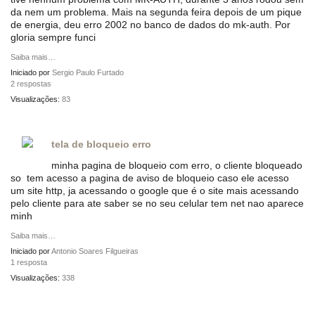
da nem um problema. Mais na segunda feira depois de um pique
de energia, deu erro 2002 no banco de dados do mk-auth. Por
gloria sempre funci
Saiba mais…
Iniciado por
Sergio Paulo Furtado
2 respostas
Visualizações:
83
tela de bloqueio erro
minha pagina de bloqueio com erro, o cliente bloqueado
so tem acesso a pagina de aviso de bloqueio caso ele acesso
um site http, ja acessando o google que é o site mais acessando
pelo cliente para ate saber se no seu celular tem net nao aparece
minh
Saiba mais…
Iniciado por
Antonio Soares Filgueiras
1 resposta
Visualizações:
338