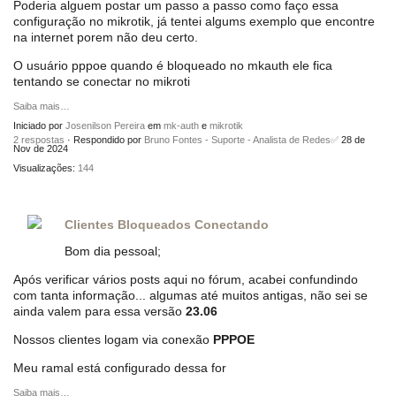
Poderia alguem postar um passo a passo como faço essa
configuração no mikrotik, já tentei algums exemplo que encontre
na internet porem não deu certo.
O usuário pppoe quando é bloqueado no mkauth ele fica
tentando se conectar no mikroti
Saiba mais…
Iniciado por
Josenilson Pereira
em
mk-auth
e
mikrotik
2 respostas
· Respondido por
Bruno Fontes - Suporte - Analista de Redes✅
28 de
Nov de 2024
Visualizações:
144
Clientes Bloqueados Conectando
Bom dia pessoal;
Após verificar vários posts aqui no fórum, acabei confundindo
com tanta informação... algumas até muitos antigas, não sei se
ainda valem para essa versão
23.06
Nossos clientes logam via conexão
PPPOE
Meu ramal está configurado dessa for
Saiba mais…