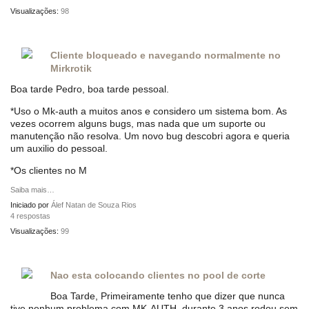
Visualizações:
98
Cliente bloqueado e navegando normalmente no
Mirkrotik
Boa tarde Pedro, boa tarde pessoal.
*Uso o Mk-auth a muitos anos e considero um sistema bom. As
vezes ocorrem alguns bugs, mas nada que um suporte ou
manutenção não resolva. Um novo bug descobri agora e queria
um auxilio do pessoal.
*Os clientes no M
Saiba mais…
Iniciado por
Álef Natan de Souza Rios
4 respostas
Visualizações:
99
Nao esta colocando clientes no pool de corte
Boa Tarde, Primeiramente tenho que dizer que nunca
tive nenhum problema com MK-AUTH, durante 3 anos rodou sem