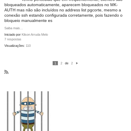
bloqueados automaticamente, aparecem bloqueados no MK-
AUTH mas não são incluídos no address list pgcorte, mesmo a
conexão ssh estando configurada corretamente, pois fazendo o
bloqueio manualmente es
Saiba mais…
Iniciado por
Kilson Arruda Melo
7 respostas
Visualizações:
110
1
2
de
2
P
ró
xi
m
R
o
S
S