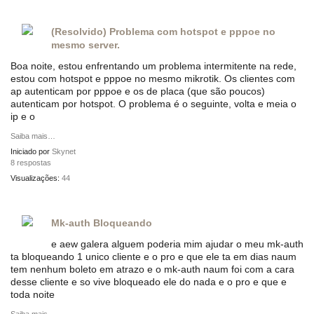
(Resolvido) Problema com hotspot e pppoe no
mesmo server.
Boa noite, estou enfrentando um problema intermitente na rede,
estou com hotspot e pppoe no mesmo mikrotik. Os clientes com
ap autenticam por pppoe e os de placa (que são poucos)
autenticam por hotspot. O problema é o seguinte, volta e meia o
ip e o
Saiba mais…
Iniciado por
Skynet
8 respostas
Visualizações:
44
Mk-auth Bloqueando
e aew galera alguem poderia mim ajudar o meu mk-auth
ta bloqueando 1 unico cliente e o pro e que ele ta em dias naum
tem nenhum boleto em atrazo e o mk-auth naum foi com a cara
desse cliente e so vive bloqueado ele do nada e o pro e que e
toda noite