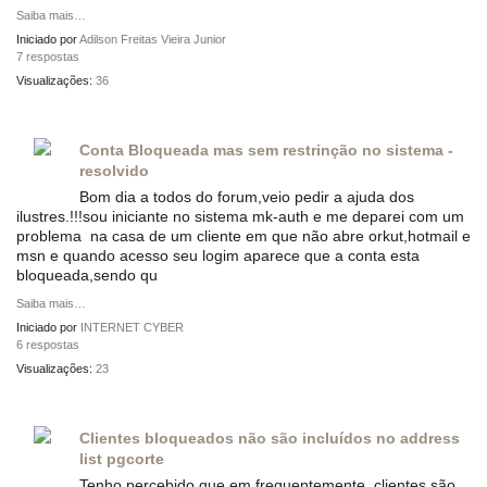
Saiba mais…
Iniciado por
Adilson Freitas Vieira Junior
7 respostas
Visualizações:
36
Conta Bloqueada mas sem restrinção no sistema -
resolvido
Bom dia a todos do forum,veio pedir a ajuda dos
ilustres.!!!sou iniciante no sistema mk-auth e me deparei com um
problema na casa de um cliente em que não abre orkut,hotmail e
msn e quando acesso seu logim aparece que a conta esta
bloqueada,sendo qu
Saiba mais…
Iniciado por
INTERNET CYBER
6 respostas
Visualizações:
23
Clientes bloqueados não são incluídos no address
list pgcorte
Tenho percebido que em frequentemente, clientes são