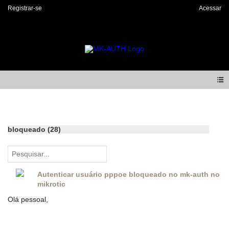
Registrar-se
Acessar
Forum
bloqueado (28)
Autenticar usuário pppoe bloqueado no mk-auth no
mikrotic
Olá pessoal,