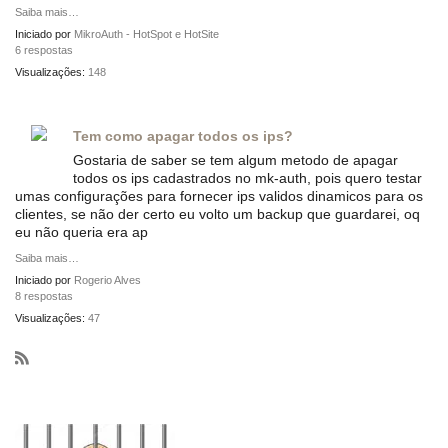
Saiba mais…
Iniciado por
MikroAuth - HotSpot e HotSite
6 respostas
Visualizações:
148
Tem como apagar todos os ips?
Gostaria de saber se tem algum metodo de apagar
todos os ips cadastrados no mk-auth, pois quero testar
umas configurações para fornecer ips validos dinamicos para os
clientes, se não der certo eu volto um backup que guardarei, oq
eu não queria era ap
Saiba mais…
Iniciado por
Rogerio Alves
8 respostas
Visualizações:
47
R
S
S