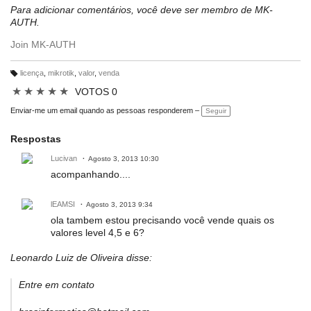
Para adicionar comentários, você deve ser membro de MK-
AUTH.
Join MK-AUTH
licença
,
mikrotik
,
valor
,
venda
M
ar
★
★
★
★
★
VOTOS 0
c
a
ç
Enviar-me um email quando as pessoas responderem –
Seguir
õ
e
s:
Respostas
Lucivan
Agosto 3, 2013 10:30
acompanhando....
lEAMSI
Agosto 3, 2013 9:34
ola tambem estou precisando você vende quais os
valores level 4,5 e 6?
Leonardo Luiz de Oliveira disse:
Entre em contato