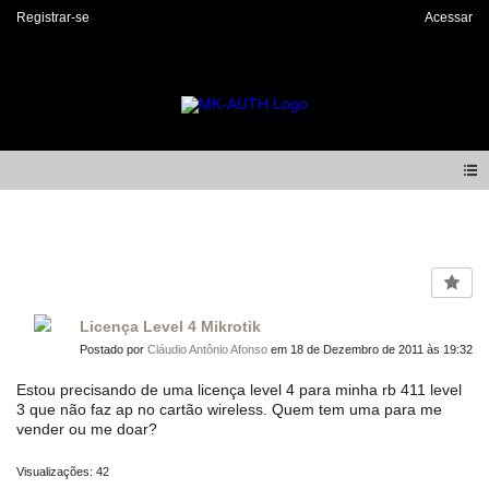
Registrar-se
Acessar
Forum
Licença Level 4 Mikrotik
Postado por
Cláudio Antônio Afonso
em 18 de Dezembro de 2011 às 19:32
Estou precisando de uma licença level 4 para minha rb 411 level
3 que não faz ap no cartão wireless. Quem tem uma para me
vender ou me doar?
Visualizações: 42