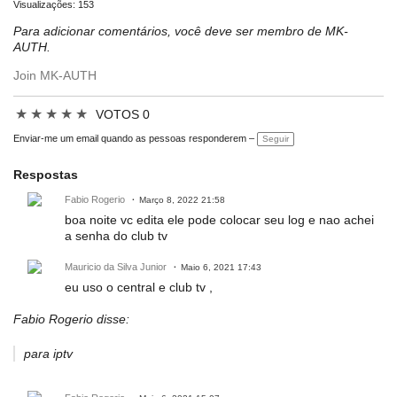
Visualizações: 153
Para adicionar comentários, você deve ser membro de MK-
AUTH.
Join MK-AUTH
★
★
★
★
★
VOTOS 0
Enviar-me um email quando as pessoas responderem –
Seguir
Respostas
Fabio Rogerio
Março 8, 2022 21:58
boa noite vc edita ele pode colocar seu log e nao achei
a senha do club tv
Mauricio da Silva Junior
Maio 6, 2021 17:43
eu uso o central e club tv ,
Fabio Rogerio disse:
para iptv