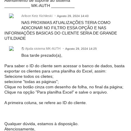
Atendimento de suporte ao sistema
___________ MK-AUTH __________
Arilson Ketz Kichileski
Agosto 29, 2024 14:43
NAS PROXIMAS ATUALIZAÇÕES TERIA COMO
ADICONAR NO FILTRO ESSA OPÇÃO E NAS
INFORMAÇÕES BASICAS DO CLIENTE SERIA DE GRANDE
UTILDIADE
🌎 Ajuda sistema MK-AUTH
Agosto 29, 2024 14:25
Boa tarde prezado(a),
Para saber o ID do cliente sem acessar o banco de dados, basta
exportar os clientes para uma planilha do Excel, assim:
Selecione todos os clietes;
selecione "todas as páginas";
Clique no botão cinza com desenho de folha, no final da página;
Clique na opção "Para planilha Excel" e salve o arquivo.
A primeira coluna, se refere ao ID do cliente.
Qualquer dúvida, estamos à disposição.
Atenciosamente,