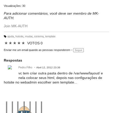
Visualizações: 30
Para adicionar comentários, você deve ser membro de MK-
AUTH.
Join MK-AUTH
ajuda
,
hotsite
,
mudar
,
sistema
,
template
M
ar
★
★
★
★
★
VOTOS 0
c
a
ç
Enviar-me um email quando as pessoas responderem –
Seguir
õ
e
s:
Respostas
Pedro Filho
Abril 12, 2012 23:36
vc tem criar outra pasta dentro de /var/www/layout/ e
nela colocar seus html, depois nas configurações de
hotsite no webadmin escolher sem template...