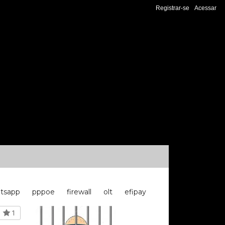
Registrar-se
Acessar
tsapp
pppoe
firewall
olt
efipay
1