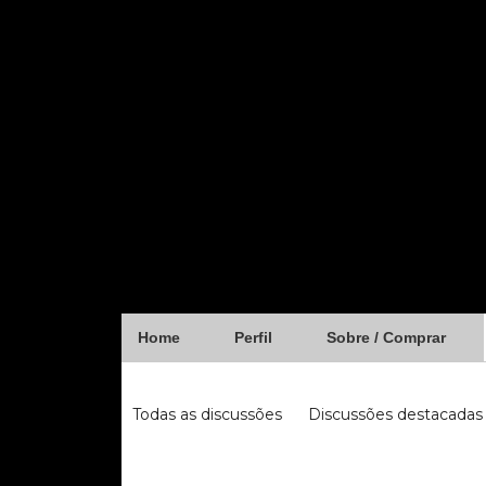
Home
Perfil
Sobre / Comprar
Forum
Todas as discussões
Discussões destacadas
iugu
fibra