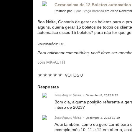
Gerar acima de 12 Boletos automatico
Postado por
Lucas Braga Barbosa
em 29 de Novembro
Boa Noite, Gostaria de gerar os boletos para o p
alguns, queria gerar 15 boletos de todos os clien
automatico esses 15 boletos? para não ter que gera
Visualizações: 146
Para adicionar comentários, você deve ser mem
Join MK-AUTH
★
★
★
★
★
VOTOS 0
Respostas
Jose Auguto Vieira
Dezembro 8, 2022 8:35
Bom dia, alguma posição referente a ger
inteiro de 2023?
Jose Auguto Vieira
Dezembro 2, 2022 12:19
Aqui também, como eu gero carnê para o 
exemplo mês 10, 11 e 12 em aberto, assi