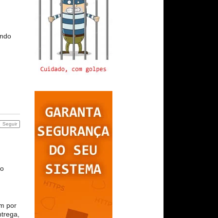
ando
Seguir
no
em por
ntrega,