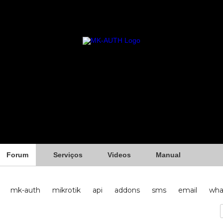
Forum
Serviços
Videos
Manual
mk-auth
mikrotik
api
addons
sms
email
wha