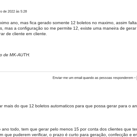
 de 2022 às 5:28
roximo ano, mas fica gerado somente 12 boletos no maximo, assim falt
tes, mas a configuração so me permite 12, existe uma maneira de gerar
r de cliente em cliente.
bro de MK-AUTH.
Enviar-me um email quando as pessoas responderem –
ar mais do que 12 boletos automaticos para que possa gerar para o a
ano todo, tem que gerar pelo menos 15 por conta dos clientes que t
m que puderem verificar, o prazo é curto para geração, confecção e e