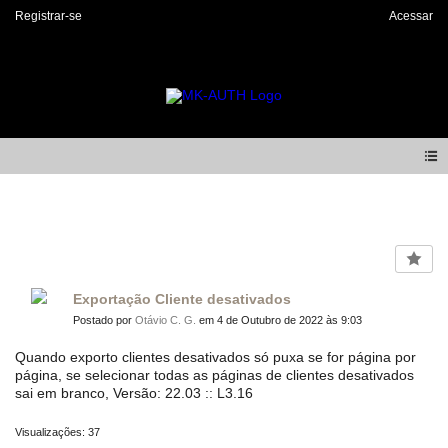
Registrar-se
Acessar
Forum
Exportação Cliente desativados
Postado por
Otávio C. G.
em 4 de Outubro de 2022 às 9:03
Quando exporto clientes desativados só puxa se for página por
página, se selecionar todas as páginas de clientes desativados
sai em branco, Versão: 22.03 :: L3.16
Visualizações: 37