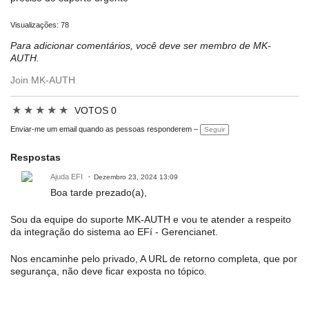
Visualizações: 78
Para adicionar comentários, você deve ser membro de MK-
AUTH.
Join MK-AUTH
★
★
★
★
★
VOTOS 0
Enviar-me um email quando as pessoas responderem –
Seguir
Respostas
Ajuda EFI
Dezembro 23, 2024 13:09
Boa tarde prezado(a),
Sou da equipe do suporte MK-AUTH e vou te atender a respeito
da integração do sistema ao EFí - Gerencianet.
Nos encaminhe pelo privado, A URL de retorno completa, que por
segurança, não deve ficar exposta no tópico.