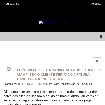
Registrar-se
Acessar
Forum
ERRO MKAUTH ESTA DANDO BAIXA DOS CLIENTES
VIA API SEM O CLIENTE TER PAGO A FATURA
BANCO USADO NO SISTEMA E "EFI"
Postado por
DIEGO DE ABREU ARIAS
em 23 de Dezembro de 2024 às 11:54
Ola estou com um serio problema o sistema do mkaut esta dando
baixa dos clientes usando a api do efi mas quando vou verificar
se o cliente pagou a fatura não consta nada de fatura paga.
preciso do suporte urgente