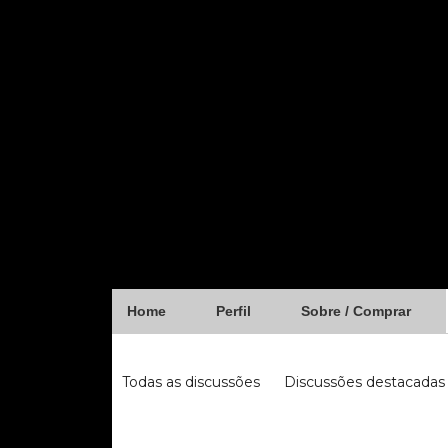
Home
Perfil
Sobre / Comprar
Forum
Todas as discussões
Discussões destacadas
iugu
fibra