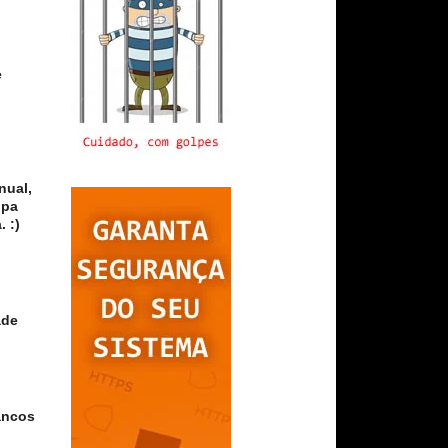
e
nual,
lpa
 :)
ade
ancos