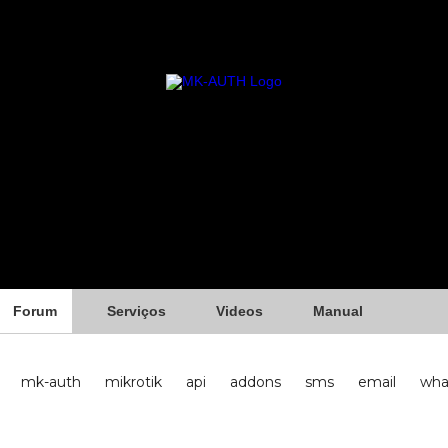
Forum
Serviços
Videos
Manual
mk-auth
mikrotik
api
addons
sms
email
wha