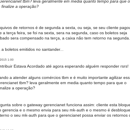
 O Gerencianet tbm? leva geralmente em media quanto tempo para que o
finalize a operação?
uivos de retornos é de segunda a sexta, ou seja, se seu cliente pago
terça feira, se foi na sexta, sera na segunda, caso os boletos seja
ábado sera compensado na terça, a caixa não tem retorno na segunda.
a boletos emitidos no santander...
 2015 1:00
ntribuir Estava Acordado até agora esperando alguém responder rsrs!
do a atender alguns comércios tbm e é muito importante agilizar es
 Gerencianet tbm? leva geralmente em media quanto tempo para que o
nalize a operação?
unta sobre o gateway gerencianet funciona assim: cliente esta bloqu
o gerencia e o mesmo envia para seu mk-auth e o mesmo é desbloqu
erno o seu mk-auth para que o gerencianet possa enviar os retornos 