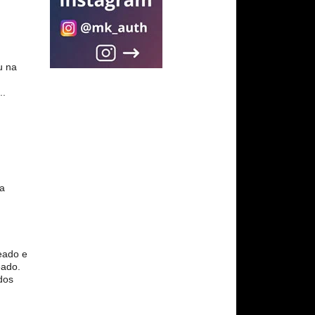
u na
..
sa
eado e
eado.
dos