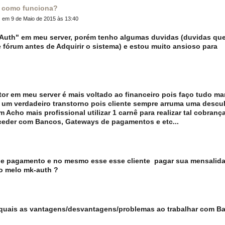
 como funciona?

em 9 de Maio de 2015 às 13:40
-Auth" em meu server, porém tenho algumas duvidas (duvidas qu
te fórum antes de Adquirir o sistema) e estou muito ansioso para
or em meu server é mais voltado ao financeiro pois faço tudo ma
um verdadeiro transtorno pois cliente sempre arruma uma descu
cho mais profissional utilizar 1 carnê para realizar tal cobrança.
ceder com Bancos, Gateways de pagamentos e etc...
a de pagamento e no mesmo esse esse cliente pagar sua mensalid
do melo mk-auth ?
quais as vantagens/desvantagens/problemas ao trabalhar com B