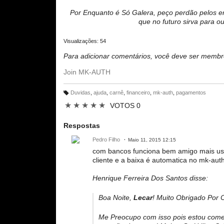
Por Enquanto é Só Galera, peço perdão pelos e
que no futuro sirva para 
Visualizações: 54
Para adicionar comentários, você deve ser mem
Join MK-AUTH
Duvidas
,
ajuda
,
carnê
,
financeiro
,
mk-auth
,
pagamentos
M
ar
★
★
★
★
★
VOTOS 0
c
a
ç
õ
Respostas
e
s:
Pedro Filho
Maio 11, 2015 12:15
com bancos funciona bem amigo mais usa
cliente e a baixa é automatica no mk-auth
Henrique Ferreira Dos Santos disse:
Boa Noite,
Lecar
! Muito Obrigado Por 
Me Preocupo com isso pois estou começ