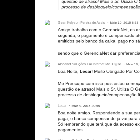
questão de atraso! Mais o Sr. Utiliza
processo de desbloqueio/compensação 
Gean Kelyson Pereira de Assis
Maio 10, 2015 8:53
Amigo trabalho com o GerenciaNet, os arq
segunda, o pagamento é compensado ate a 
emitidos pelo banco da caixa, pago no s
sendo que o GerenciaNet dar preferencia 
Alphanet Soluções Em Internet Me 👨🏻‍💻
Maio 10,
Boa Noite,
Lecar
! Muito Obrigado Por Co
Me Preocupo com isso pois estou começan
questão de atraso! Mais o Sr. Utiliza O
processo de desbloqueio/compensação fi
Lecar
Maio 9, 2015 20:55
Boa noite amigo. Respondendo a sua perg
paga, o banco compensando já vai para 
Só lembrando que terá que da acesso ext
pagamentos.