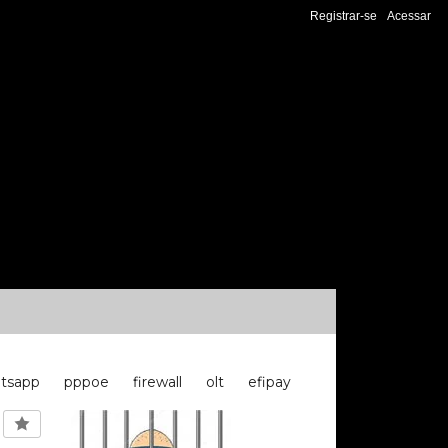
Registrar-se
Acessar
tsapp
pppoe
firewall
olt
efipay