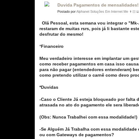
Duvida Pagamentos de mensalidades!
Postado por
Alphanet Soluções Em Internet Me 👨🏻‍
Olá Pessoal, esta semana vou integrar o "Mk
restaram de muitas rsrs, pois já li bastante es
desfrutar do mesmo!
*
Financeiro
Meu verdadeiro interesse em implantar um gest
como receber pagamentos em casa isso causa 
para não pagar (entendedores entenderam) bem A
como pretendo utilizar o carnê como devo pro
*Duvidas
-Caso o Cliente Já esteja bloqueado por falt
atrasada no ato do pagamento ele sera libera
(Obs: Nunca Trabalhei com essa modalidade!)
-Se Alguém Já Trabalha com essa modalidade 
ou com Gateways de pagamentos?