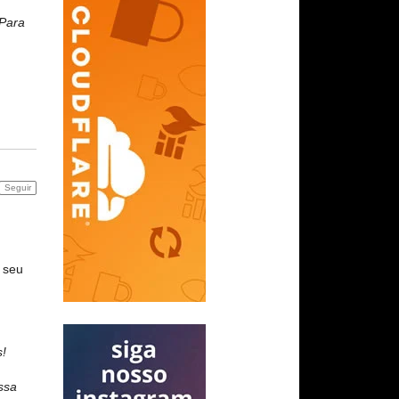
 Para
Seguir
 seu
s!
ssa