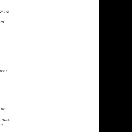
or no
ota
r
ocar
 no
ta mas
es