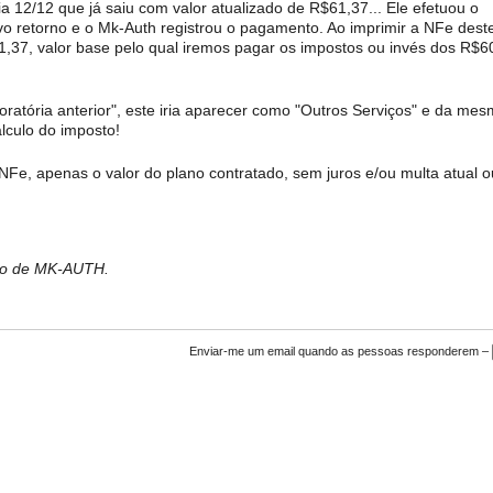
dia 12/12 que já saiu com valor atualizado de R$61,37... Ele efetuou o
o retorno e o Mk-Auth registrou o pagamento. Ao imprimir a NFe dest
$61,37, valor base pelo qual iremos pagar os impostos ou invés dos R$6
ratória anterior", este iria aparecer como "Outros Serviços" e da me
lculo do imposto!
, apenas o valor do plano contratado, sem juros e/ou multa atual o
bro de MK-AUTH.
Enviar-me um email quando as pessoas responderem –