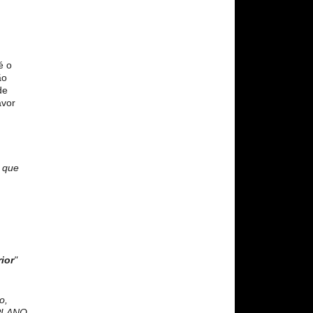
é o
ão
de
avor
o que
ior
"
o,
_PLANO