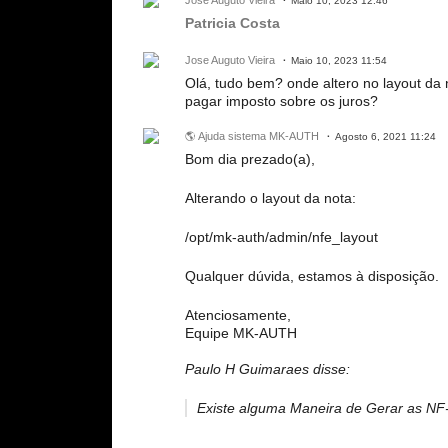
Jose Auguto Vieira
Maio 10, 2023 12:46
Patricia Costa
Jose Auguto Vieira
Maio 10, 2023 11:54
Olá, tudo bem? onde altero no layout da 
pagar imposto sobre os juros?
🌎 Ajuda sistema MK-AUTH
Agosto 6, 2021 11:24
Bom dia prezado(a),
Alterando o layout da nota:
/opt/mk-auth/admin/nfe_layout
Qualquer dúvida, estamos à disposição.
Atenciosamente,
Equipe MK-AUTH
Paulo H Guimaraes disse:
Existe alguma Maneira de Gerar as NF