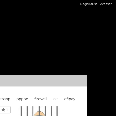
Registrar-se
Acessar
tsapp
pppoe
firewall
olt
efipay
1