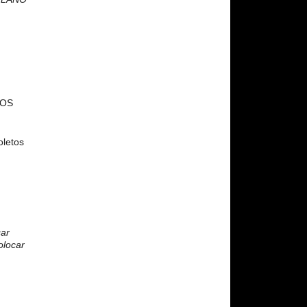
IOS
oletos
car
olocar