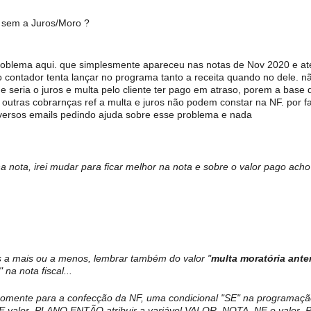
 sem a Juros/Moro ?
oblema aqui. que simplesmente apareceu nas notas de Nov 2020 e at
contador tenta lançar no programa tanto a receita quando no dele. n
e seria o juros e multa pelo cliente ter pago em atraso, porem a base 
outras cobrarnças ref a multa e juros não podem constar na NF. por f
iversos emails pedindo ajuda sobre esse problema e nada
a nota, irei mudar para ficar melhor na nota e sobre o valor pago ach
s a mais ou a menos, lembrar também do valor "
multa moratória anter
" na nota fiscal...
, somente para a confecção da NF, uma condicional "SE" na programaçã
E valor_PLANO ENTÃO atribuir a variável VALOR_NOTA_NF o valor