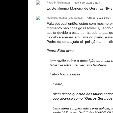
Paulo H Guimaraes
Julho 29, 2021 18:04
Existe alguma Maneira de Gerar as NF-e
Mauricio Antunes Dos Santos
Abril 20, 2021 16:34
Fala pessoal então, estou com mesmo pr
momento não consigo resolver. Quando o 
aceita devido a essa outras cobranças qu
calculo é apenas em cima do plano, essa 
Pedro da uma ajuda ai, pois já mandei d
Pedro Filho disse:
tem razão sobre a descrição da multa n
talvez resolva, irei ver isso tambem...
Fábio Ramos disse:
Pedro,
Além dessa questão dos títulos pago
que aparece como "
Outros Serviços
Uma ideia simples não seria aplicar
onde "SE valor_PAGO for MAIOR QU