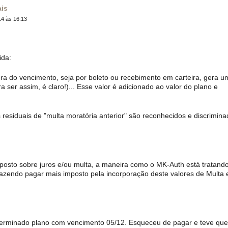
ais
4 às 16:13
ida:
ra do vencimento, seja por boleto ou recebimento em carteira, gera u
 ser assim, é claro!)... Esse valor é adicionado ao valor do plano e
residuais de "multa moratória anterior" são reconhecidos e discrimin
osto sobre juros e/ou multa, a maneira como o MK-Auth está tratand
fazendo pagar mais imposto pela incorporação deste valores de Multa 
terminado plano com vencimento 05/12. Esqueceu de pagar e teve que