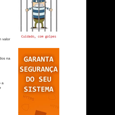
m valor
ados na
o a
e