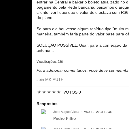
entrar na Central e baixar o boleto atualizado no 
pagamento pela Rede bancária, baixamos o arquiv
cliente, verifiquei que o valor dele estava com R
do plano!
Se para ele houvesse algum resíduo tipo "multa mo
maneira, também faria parte do valor base para cá
SOLUÇÃO POSSÍVEL: Usar, para a confecção da NFe
anterior...
Visualizações: 226
Para adicionar comentários, você deve ser mem
Join MK-AUTH
★
★
★
★
★
VOTOS 0
Respostas
Jose Auguto Vieira
Maio 10, 2023 12:46
Pedro Filho