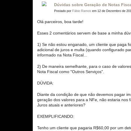
Dúvidas sobre Geração de Notas Fisc
Postado por
Fábio Ramos
em 12 de Dezembro de 201
Olá parceiros, boa tarde!
Esses 2 comentários servem de base a minha dúv
1) Se não estou enganado, um cliente que paga fo
adicional de juros e multa (quando configurado para
informado na Nota Fiscal...
2) De maneira semelhante, para o caso de valores 
Nota Fiscal como "Outros Serviços".
DÚVIDA:
Diante da condição de que não devemos pagar imp
geração dos valores para a NFe, não estaria nos 
Juros atuais e anteriores?
EXEMPLIFICANDO:
Tenho um cliente que pagaria R$60,00 por um de