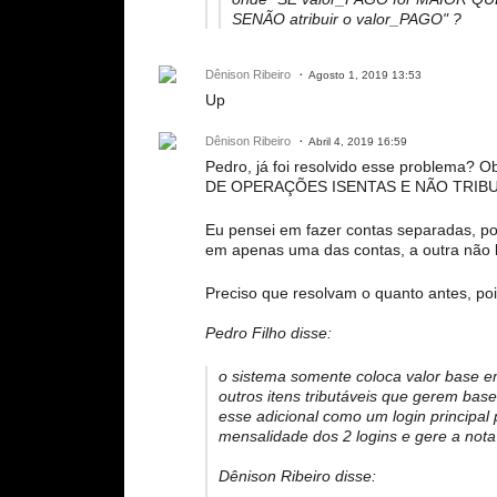
SENÃO atribuir o valor_PAGO" ?
Dênison Ribeiro
Agosto 1, 2019 13:53
Up
Dênison Ribeiro
Abril 4, 2019 16:59
Pedro, já foi resolvido esse problema?
DE OPERAÇÕES ISENTAS E NÃO TRIBU
Eu pensei em fazer contas separadas, po
em apenas uma das contas, a outra não 
Preciso que resolvam o quanto antes, po
Pedro Filho disse:
o sistema somente coloca valor base em
outros itens tributáveis que gerem bas
esse adicional como um login principal 
mensalidade dos 2 logins e gere a nota 
Dênison Ribeiro disse: