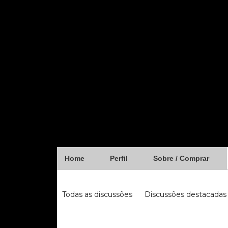
Home
Perfil
Sobre / Comprar
Forum
Todas as discussões
Discussões destacadas
iugu
fibra