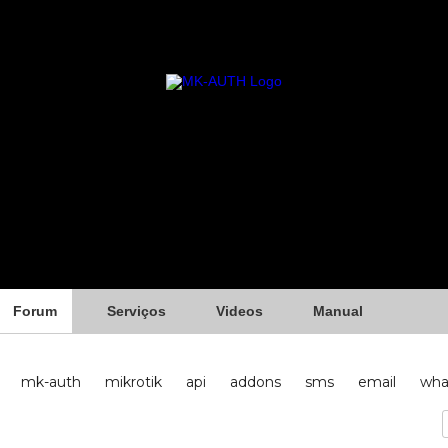
Forum
Serviços
Videos
Manual
mk-auth
mikrotik
api
addons
sms
email
wha