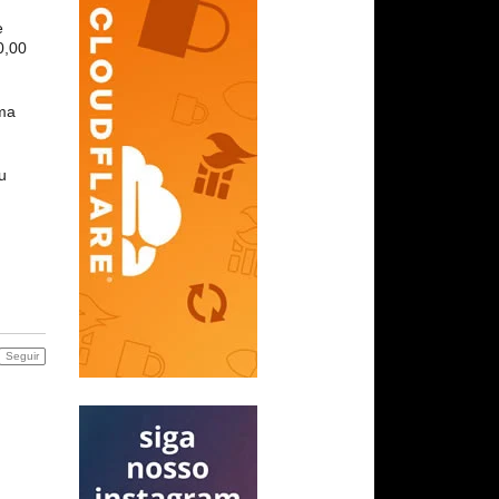
e
0,00
sma
u
Seguir