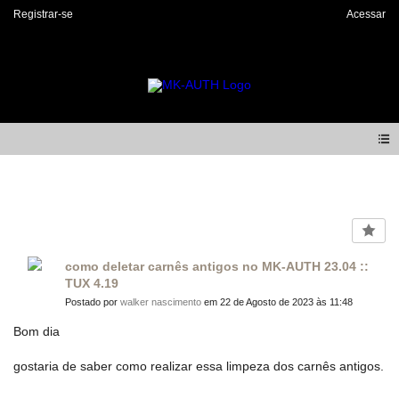
Registrar-se
Acessar
Forum
como deletar carnês antigos no MK-AUTH 23.04 ::
TUX 4.19
Postado por
walker nascimento
em 22 de Agosto de 2023 às 11:48
Bom dia
gostaria de saber como realizar essa limpeza dos carnês antigos.