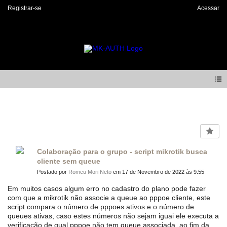
Registrar-se
Acessar
Forum
Colaboração para o grupo - script mikrotik busca
cliente sem queue
Postado por
Romeu Mori Neto
em 17 de Novembro de 2022 às 9:55
Em muitos casos algum erro no cadastro do plano pode fazer
com que a mikrotik não associe a queue ao pppoe cliente, este
script compara o número de pppoes ativos e o número de
queues ativas, caso estes números não sejam iguai ele executa a
verificação de qual pppoe não tem queue associada, ao fim da