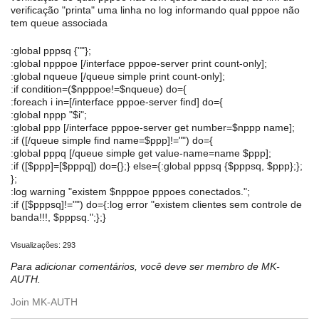
verificação "printa" uma linha no log informando qual pppoe não
tem queue associada
:global pppsq {""};
:global npppoe [/interface pppoe-server print count-only];
:global nqueue [/queue simple print count-only];
:if condition=($npppoe!=$nqueue) do={
:foreach i in=[/interface pppoe-server find] do={
:global nppp "$i";
:global ppp [/interface pppoe-server get number=$nppp name];
:if ([/queue simple find name=$ppp]!="") do={
:global pppq [/queue simple get value-name=name $ppp];
:if ([$ppp]=[$pppq]) do={};} else={:global pppsq {$pppsq, $ppp};};
};
:log warning "existem $npppoe pppoes conectados.";
:if ([$pppsq]!="") do={:log error "existem clientes sem controle de
banda!!!, $pppsq.";};}
Visualizações: 293
Para adicionar comentários, você deve ser membro de MK-
AUTH.
Join MK-AUTH