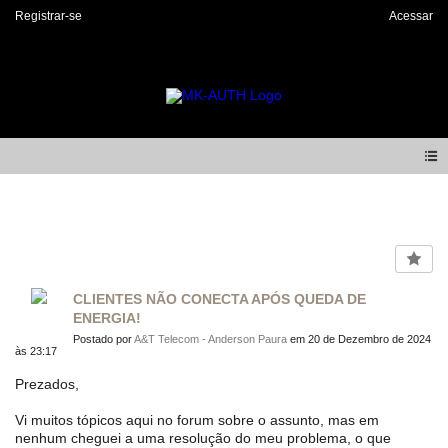
Registrar-se
Acessar
Forum
CLIENTES NÃO CONECTA APÓS QUEDA DE
ENERGIA!
Postado por
A&T Telecom - Anderson Paura
em 20 de Dezembro de 2024
às 23:17
Prezados,
Vi muitos tópicos aqui no forum sobre o assunto, mas em
nenhum cheguei a uma resolução do meu problema, o que