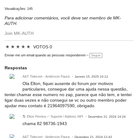
Visualizações: 145
Para adicionar comentários, você deve ser membro de MK-
AUTH.
Join MK-AUTH
★
★
★
★
★
VOTOS 0
Enviar-me um email quando as pessoas responderem –
Seguir
Respostas
A&T Telecom - Anderson Paura
Janeiro 15, 2025 10:12
Ola Elton, fiquei ausente do forum por motivos
particulares, consegue dar uma ajuda nessa questão,
tentei chamar esse numero no zap, parece que não tem, e tentei
ligar duas vezes e não consegui se vc ou outro membro poder
ajudar meu contato é 21964097590, obrigado.
🌎 Elton Pereira ✅ Suporte / Addons /API
Dezembro 21, 2024 14:24
chama 82 98736-1943
A&T Telecom - Anderson Paura
Dezembro 21, 2024 12:42