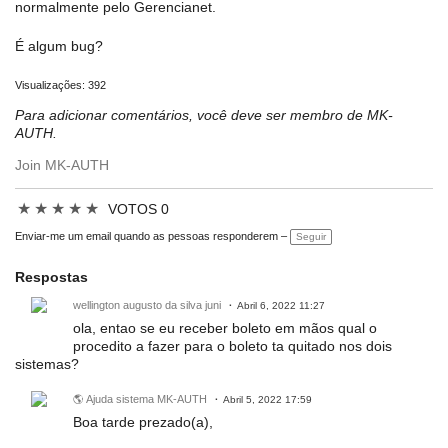
normalmente pelo Gerencianet.
É algum bug?
Visualizações: 392
Para adicionar comentários, você deve ser membro de MK-
AUTH.
Join MK-AUTH
★
★
★
★
★
VOTOS 0
Enviar-me um email quando as pessoas responderem –
Seguir
Respostas
wellington augusto da silva juni
Abril 6, 2022 11:27
ola, entao se eu receber boleto em mãos qual o
procedito a fazer para o boleto ta quitado nos dois
sistemas?
🌎 Ajuda sistema MK-AUTH
Abril 5, 2022 17:59
Boa tarde prezado(a),