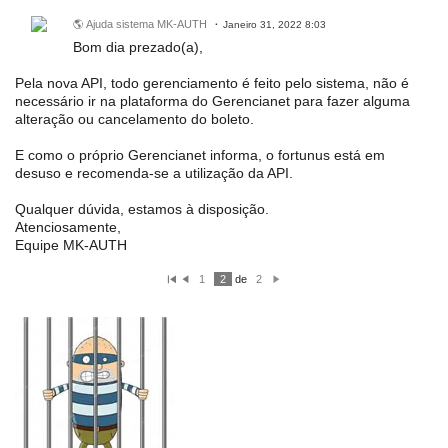
🌎 Ajuda sistema MK-AUTH
Janeiro 31, 2022 8:03
Bom dia prezado(a),
Pela nova API, todo gerenciamento é feito pelo sistema, não é
necessário ir na plataforma do Gerencianet para fazer alguma
alteração ou cancelamento do boleto.
E como o próprio Gerencianet informa, o fortunus está em
desuso e recomenda-se a utilização da API.
Qualquer dúvida, estamos à disposição.
Atenciosamente,
Equipe MK-AUTH
1
2
de
2
P
A
P
ri
nt
ró
m
er
xi
ei
io
m
ro
r
o