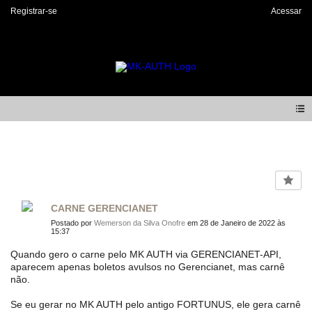
Registrar-se
Acessar
Forum
CARNE GERENCIANET
Postado por
Wemerson da Silva Onofre
em 28 de Janeiro de 2022 às
15:37
Quando gero o carne pelo MK AUTH via GERENCIANET-API,
aparecem apenas boletos avulsos no Gerencianet, mas carnê
não.
Se eu gerar no MK AUTH pelo antigo FORTUNUS, ele gera carnê