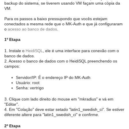
backup do sistema, se tiverem usando VM façam uma cópia da
VM.
Para os passos a baixo pressupondo que vocês estejam
conectados a mesma rede que o MK-Auth e que já configuraram
o
acesso ao banco de dados
.
1º Etapa
1. Instale o
HeidiSQL
, ele é uma interface para conexão com o
banco de dados.
2. Acesso o banco de dados com o HeidiSQL preenchendo os
campos:
Servidor/IP: É o endereço IP do MK-Auth
Usuário: root
Senha: vertrigo
3. Clique com lado direito do mouse em "mkradius" e vá em
"Editar".
4. Em "Colação" deve estar setado "latin1_swedish_ci". Se estiver
diferente altere para "latin1_swedish_ci" e confirme.
2º Etapa