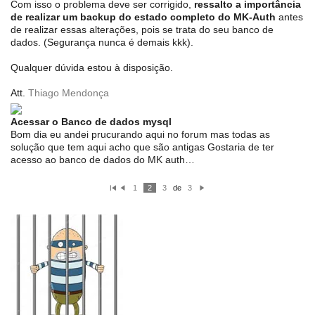
Com isso o problema deve ser corrigido,
ressalto a importância
de realizar um backup do estado completo do MK-Auth
antes
de realizar essas alterações, pois se trata do seu banco de
dados. (Segurança nunca é demais kkk).
Qualquer dúvida estou à disposição.
Att.
Thiago Mendonça
Acessar o Banco de dados mysql
Bom dia eu andei prucurando aqui no forum mas todas as
solução que tem aqui acho que são antigas Gostaria de ter
acesso ao banco de dados do MK auth…
1
2
3
de
3
P
A
P
ri
nt
ró
m
er
xi
ei
io
m
ro
r
o