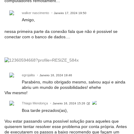
computadores remotament…
walker nascimento
Janeiro 17, 2024 19:50
Amigo,
nessa primeira parte da conexão fala que não é possivel se
conectar com o banco de dados....
egrojalita
Janeiro 16, 2024 19:46
Parabéns, muito obrigado mesmo, salvou aqui e ainda
abriu um mundo de possibilidades! ehehe
Vlw mesmo!
Thiago Mendonça
Janeiro 16, 2024 15:26
Boa tarde prezados(as),
Vou estar passando uma possível solução para aqueles que
quiserem tentar resolver esse problema por conta própria. Antes
de executarem os passos a baixo recomendo que façam um