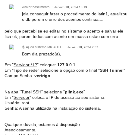
walker nascimento
Janeiro 18, 2024 10:19
joia conseguir fazer o procedimento do latin1, atualizou
o db porem o erro dos acentos continua....
pelo que percebi se eu editar no sistema o acento e salvar ele
fica ok, porem todos com acento em massa estao com erro.
🌎 Ajuda sistema MK-AUTH
Janeiro 18, 2024 7:37
Bom dia prezado(a),
Em "
Servidor / IP
" coloque:
127.0.0.1
Em "
Tipo de rede
" selecione a opção com o final "
SSH Tunnel
"
Campo Senha:
vertrigo
Na aba "
Tunel SSH
" selecione "
plink.exe
"
Em "
Servidor
" coloca o
IP
de acesso ao seu sistema.
Usuário: root
Senha: A senha utilizada na instalação do sistema.
Qualquer dúvida, estamos à disposição.
Atenciosamente,