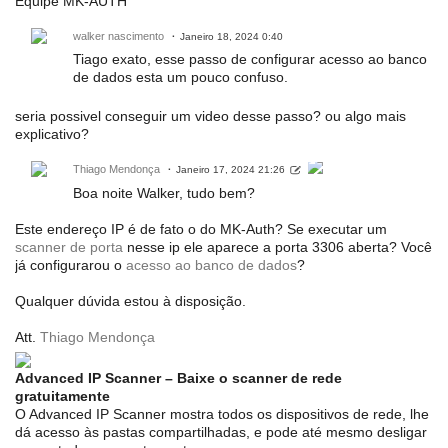
Equipe MK-AUTH
walker nascimento
Janeiro 18, 2024 0:40
Tiago exato, esse passo de configurar acesso ao banco
de dados esta um pouco confuso.
seria possivel conseguir um video desse passo? ou algo mais
explicativo?
Thiago Mendonça
Janeiro 17, 2024 21:26
Boa noite Walker, tudo bem?
Este endereço IP é de fato o do MK-Auth? Se executar um
scanner de porta
nesse ip ele aparece a porta 3306 aberta? Você
já configurarou o
acesso ao banco de dados
?
Qualquer dúvida estou à disposição.
Att.
Thiago Mendonça
Advanced IP Scanner – Baixe o scanner de rede
gratuitamente
O Advanced IP Scanner mostra todos os dispositivos de rede, lhe
dá acesso às pastas compartilhadas, e pode até mesmo desligar