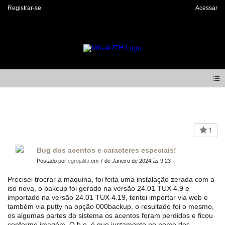
Registrar-se
Acessar
Forum
1
Bug dos acentos e caracteres especiais!
Postado por
egrojalita
em 7 de Janeiro de 2024 às 9:23
Precisei trocrar a maquina, foi feita uma instalação zerada com a
iso nova, o bakcup foi gerado na versão 24.01 TUX 4.9 e
importado na versão 24.01 TUX 4.19, tentei importar via web e
também via putty na opção 000backup, o resultado foi o mesmo,
os algumas partes do sistema os acentos foram perdidos e ficou
conforme imagém. O b.o. é que justamento no nome dos