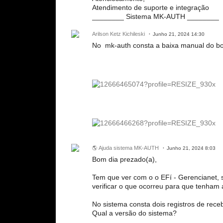
Atendimento de suporte e integração
________ Sistema MK-AUTH ________
Arilson Ketz Kichileski
Junho 21, 2024 14:30
No mk-auth consta a baixa manual do bol
🌎 Ajuda sistema MK-AUTH
Junho 21, 2024 8:03
Bom dia prezado(a),
Tem que ver com o o EFí - Gerencianet, s
verificar o que ocorreu para que tenham 
No sistema consta dois registros de receb
Qual a versão do sistema?