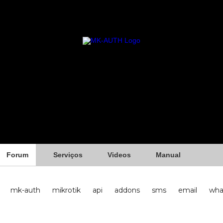
Forum
Serviços
Videos
Manual
mk-auth
mikrotik
api
addons
sms
email
wha