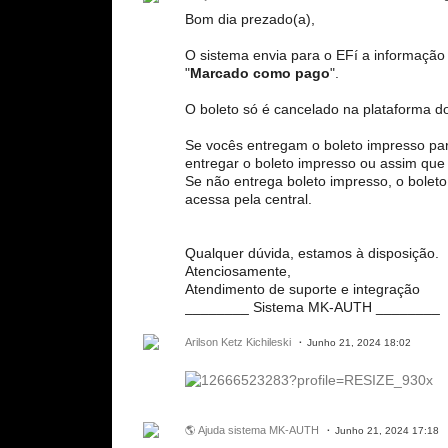
Bom dia prezado(a),
O sistema envia para o EFí a informação
"
Marcado como pago
".
O boleto só é cancelado na plataforma d
Se vocês entregam o boleto impresso par
entregar o boleto impresso ou assim que o
Se não entrega boleto impresso, o bolet
acessa pela central.
Qualquer dúvida, estamos à disposição.
Atenciosamente,
Atendimento de suporte e integração
________ Sistema MK-AUTH ________
Arilson Ketz Kichileski
Junho 21, 2024 18:02
🌎 Ajuda sistema MK-AUTH
Junho 21, 2024 17:18