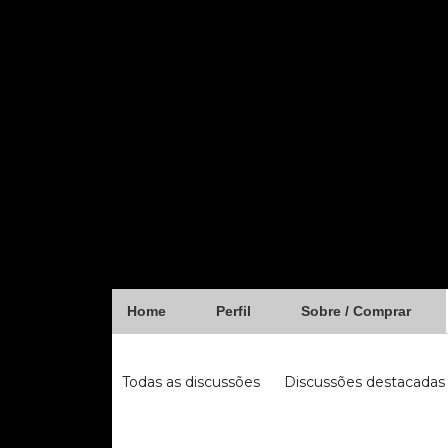
Home
Perfil
Sobre / Comprar
Forum
Todas as discussões
Discussões destacadas
iugu
fibra