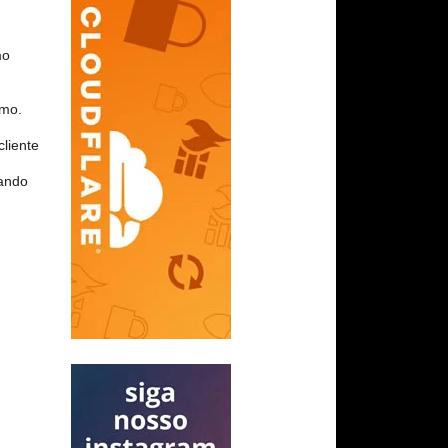
mo
smo.
liente
uando