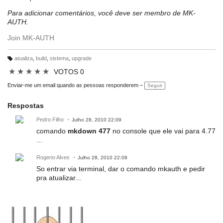
Para adicionar comentários, você deve ser membro de MK-
AUTH.
Join MK-AUTH
atualiza
,
build
,
sistema
,
upgrade
M
ar
★
★
★
★
★
VOTOS 0
c
a
ç
Enviar-me um email quando as pessoas responderem –
Seguir
õ
e
s:
Respostas
Pedro Filho
Julho 28, 2010 22:09
comando
mkdown 477
no console que ele vai para 4.77
...
Rogerio Alves
Julho 28, 2010 22:08
So entrar via terminal, dar o comando mkauth e pedir
pra atualizar...