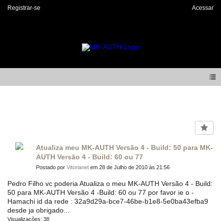
Registrar-se
Acessar
Forum
Atualiza meu MK-AUTH Versão 4 - Build: 50 para MK-
AUTH Versão 4 - Build: 60 ou 77
Postado por
Vitorianet
em 28 de Julho de 2010 às 21:56
Pedro Filho vc poderia Atualiza o meu MK-AUTH Versão 4 - Build:
50 para MK-AUTH Versão 4 -Build: 60 ou 77 por favor ie o -
Hamachi id da rede : 32a9d29a-bce7-46be-b1e8-5e0ba43efba9
desde ja obrigado...
Visualizações: 38