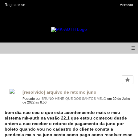
Registrar-se
Acessar
Forum
[resolvido] arquivo de retorno juno
Postado por
BRUNO HENRIQUE DOS SANTOS MELO
em 20 de Julho
de 2022 às 8:56
bom dia nao seu o que esta acontencendo mais o meu
sistema mk-auth na vesão 22.1 que estou comecou desde
ontem a nao receber o retono de pagamento da juno por
boleto quando vou no cadastro do cliente consta a
pendecia mais na juno costa como pago como resolver esse