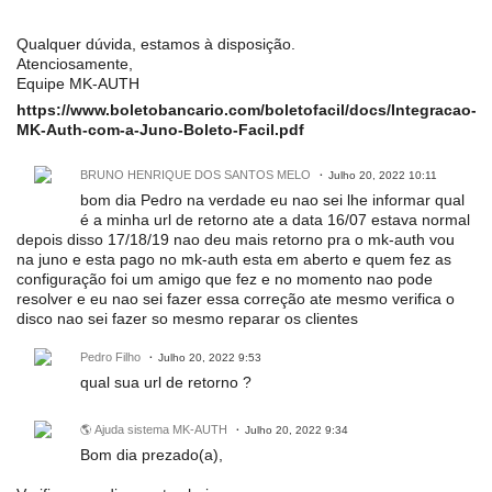
Qualquer dúvida, estamos à disposição.
Atenciosamente,
Equipe MK-AUTH
https://www.boletobancario.com/boletofacil/docs/Integracao-
MK-Auth-com-a-Juno-Boleto-Facil.pdf
BRUNO HENRIQUE DOS SANTOS MELO
Julho 20, 2022 10:11
bom dia Pedro na verdade eu nao sei lhe informar qual
é a minha url de retorno ate a data 16/07 estava normal
depois disso 17/18/19 nao deu mais retorno pra o mk-auth vou
na juno e esta pago no mk-auth esta em aberto e quem fez as
configuração foi um amigo que fez e no momento nao pode
resolver e eu nao sei fazer essa correção ate mesmo verifica o
disco nao sei fazer so mesmo reparar os clientes
Pedro Filho
Julho 20, 2022 9:53
qual sua url de retorno ?
🌎 Ajuda sistema MK-AUTH
Julho 20, 2022 9:34
Bom dia prezado(a),