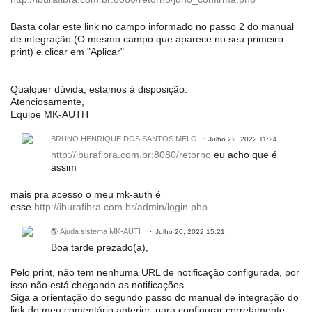
Basta colar este link no campo informado no passo 2 do manual
de integração (O mesmo campo que aparece no seu primeiro
print) e clicar em "Aplicar"
Qualquer dúvida, estamos à disposição.
Atenciosamente,
Equipe MK-AUTH
BRUNO HENRIQUE DOS SANTOS MELO
Julho 22, 2022 11:24
http://iburafibra.com.br:8080/retorno
eu acho que é
assim
mais pra acesso o meu mk-auth é
esse
http://iburafibra.com.br/admin/login.php
🌎 Ajuda sistema MK-AUTH
Julho 20, 2022 15:21
Boa tarde prezado(a),
Pelo print, não tem nenhuma URL de notificação configurada, por
isso não está chegando as notificações.
Siga a orientação do segundo passo do manual de integração do
link do meu comentário anterior, para configurar corretamente.