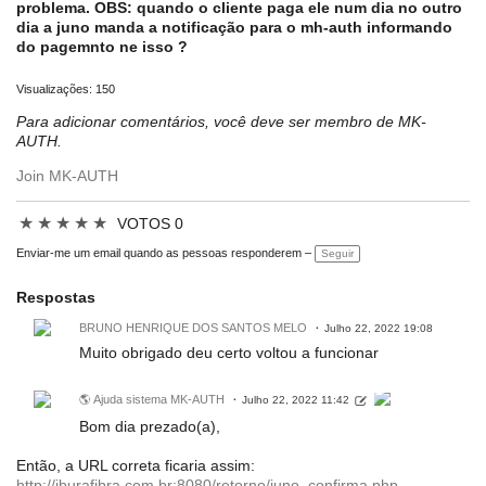
problema. OBS: quando o cliente paga ele num dia no outro
dia a juno manda a notificação para o mh-auth informando
do pagemnto ne isso ?
Visualizações: 150
Para adicionar comentários, você deve ser membro de MK-
AUTH.
Join MK-AUTH
★
★
★
★
★
VOTOS 0
Enviar-me um email quando as pessoas responderem –
Seguir
Respostas
BRUNO HENRIQUE DOS SANTOS MELO
Julho 22, 2022 19:08
Muito obrigado deu certo voltou a funcionar
🌎 Ajuda sistema MK-AUTH
Julho 22, 2022 11:42
Bom dia prezado(a),
Então, a URL correta ficaria assim:
http://iburafibra.com.br:8080/retorno/juno_confirma.php