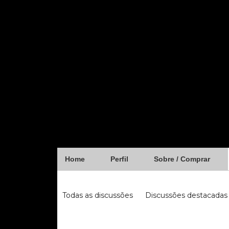
Home
Perfil
Sobre / Comprar
Forum
Todas as discussões
Discussões destacadas
iugu
fibra