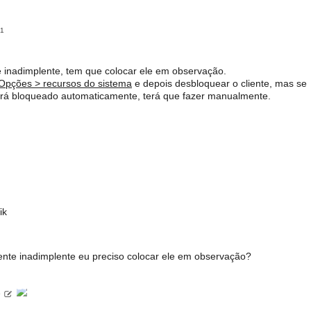
11
 inadimplente, tem que colocar ele em observação.
Opções > recursos do sistema
e depois desbloquear o cliente, mas se
será bloqueado automaticamente, terá que fazer manualmente.
ik
ente inadimplente eu preciso colocar ele em observação?
5