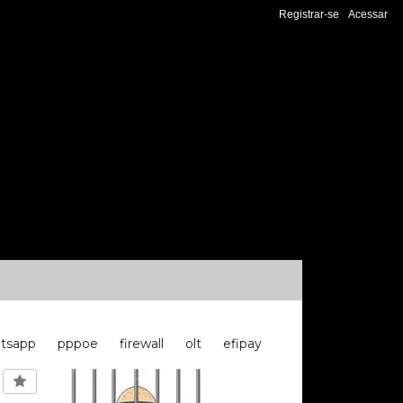
Registrar-se
Acessar
tsapp
pppoe
firewall
olt
efipay