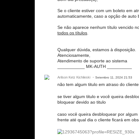
Se o cliente estiver com um boleto em at
automaticamente, caso a opção de auto bl
Se não aparece nenhum título vencido no
todos os títulos
.
Qualquer dúvida, estamos à disposição.
Atenciosamente,
Atendimento de suporte ao sistema
___________ MK-AUTH __________
Arilson Ketz Kichileski
Setembro 11, 2024 21:53
não tem algum titulo em atraso do client
se tiver algum titulo e você queira des
bloquear devido ao titulo
caso você queira desbloquear por algum 
frente até qual dia o cliente ficará em o