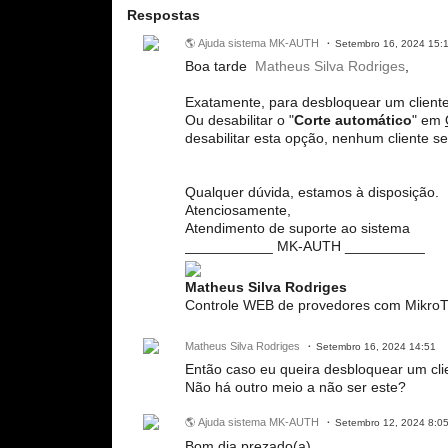
Respostas
🌎 Ajuda sistema MK-AUTH
Setembro 16, 2024 15:
Boa tarde
Matheus Silva Rodriges
,
Exatamente, para desbloquear um cliente
Ou desabilitar o "
Corte automático
" em
desabilitar esta opção, nenhum cliente 
Qualquer dúvida, estamos à disposição.
Atenciosamente,
Atendimento de suporte ao sistema
___________ MK-AUTH __________
Matheus Silva Rodriges
Controle WEB de provedores com MikroT
Matheus Silva Rodriges
Setembro 16, 2024 14:51
Então caso eu queira desbloquear um cli
Não há outro meio a não ser este?
🌎 Ajuda sistema MK-AUTH
Setembro 12, 2024 8:0
Bom dia prezado(a),