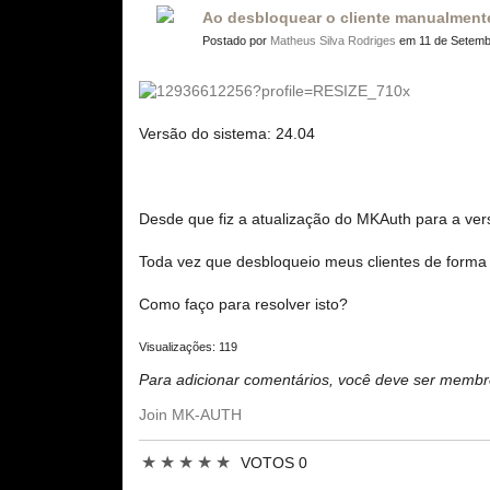
Ao desbloquear o cliente manualment
Postado por
Matheus Silva Rodriges
em 11 de Setemb
Versão do sistema: 24.04
Desde que fiz a atualização do MKAuth para a ver
Toda vez que desbloqueio meus clientes de forma m
Como faço para resolver isto?
Visualizações: 119
Para adicionar comentários, você deve ser mem
Join MK-AUTH
★
★
★
★
★
VOTOS 0