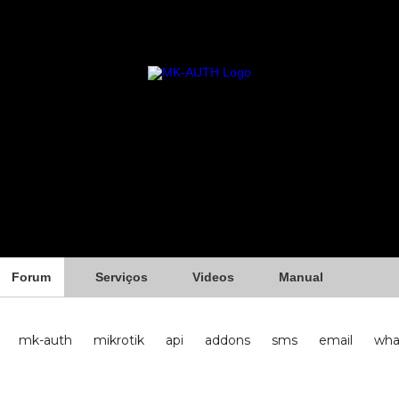
Forum
Serviços
Videos
Manual
mk-auth
mikrotik
api
addons
sms
email
wha