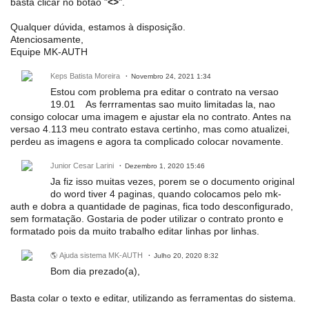
basta clicar no botão "
<>
".
Qualquer dúvida, estamos à disposição.
Atenciosamente,
Equipe MK-AUTH
Keps Batista Moreira
Novembro 24, 2021 1:34
Estou com problema pra editar o contrato na versao
19.01 As ferrramentas sao muito limitadas la, nao
consigo colocar uma imagem e ajustar ela no contrato. Antes na
versao 4.113 meu contrato estava certinho, mas como atualizei,
perdeu as imagens e agora ta complicado colocar novamente.
Junior Cesar Larini
Dezembro 1, 2020 15:46
Ja fiz isso muitas vezes, porem se o documento original
do word tiver 4 paginas, quando colocamos pelo mk-
auth e dobra a quantidade de paginas, fica todo desconfigurado,
sem formatação. Gostaria de poder utilizar o contrato pronto e
formatado pois da muito trabalho editar linhas por linhas.
🌎 Ajuda sistema MK-AUTH
Julho 20, 2020 8:32
Bom dia prezado(a),
Basta colar o texto e editar, utilizando as ferramentas do sistema.