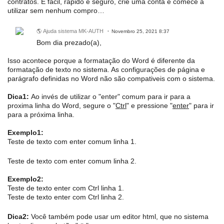
contratos. É fácil, rápido e seguro, crie uma conta e comece a
utilizar sem nenhum compro…
🌎 Ajuda sistema MK-AUTH
Novembro 25, 2021 8:37
Bom dia prezado(a),
Isso acontece porque a formatação do Word é diferente da
formatação de texto no sistema. As configurações de página e
parágrafo definidas no Word não são compativeis com o sistema.
Dica1:
Ao invés de utilizar o "enter" comum para ir para a
proxima linha do Word, segure o "
Ctrl
" e pressione "
enter
" para ir
para a próxima linha.
Exemplo1:
Teste de texto com enter comum linha 1.
Teste de texto com enter comum linha 2.
Exemplo2:
Teste de texto enter com Ctrl linha 1.
Teste de texto enter com Ctrl linha 2.
Dica2:
Você também pode usar um editor html, que no sistema