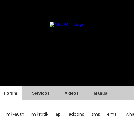
Forum
Serviços
Videos
Manual
mk-auth
mikrotik
api
addons
sms
email
wha