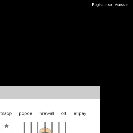
Registrar-se
Acessar
tsapp
pppoe
firewall
olt
efipay