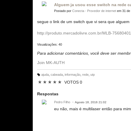
Alguem ja usou esse switch na rede 
Postado por
Conecta - Provedor de internet
em 31 de 
segue o link de um switch que vi sera que alguem
http://produto.mercadolivre.com.br/MLB-75680401
Visualizações: 40
Para adicionar comentários, você deve ser mem
Join MK-AUTH
ajuda
,
cabeada
,
informação
,
rede
,
utp
M
ar
★
★
★
★
★
VOTOS 0
c
a
ç
õ
Respostas
e
s:
Pedro Filho
Agosto 18, 2016 21:02
eu não, mais é multilaser então para mim