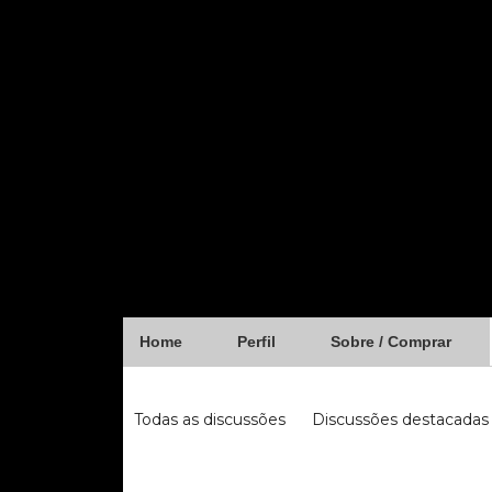
Home
Perfil
Sobre / Comprar
Forum
Todas as discussões
Discussões destacadas
iugu
fibra