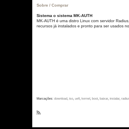
Sobre / Comprar
Sistema o sistema MK-AUTH
MK-AUTH é uma distro Linux com servidor Radius,
recursos já instalados e pronto para ser usados n
Marcações:
download
,
iso
,
uefi
,
kernel
,
boot
,
baixar
,
instalar
,
radiu
R
S
S