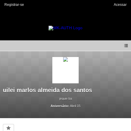
Registrar-se
Acessar
uilei marlos almeida dos santos
jequie ba
Aniversário:
Abril 15