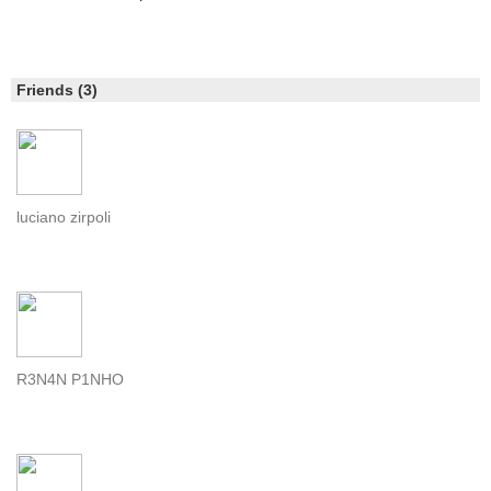
Friends (3)
luciano zirpoli
R3N4N P1NHO