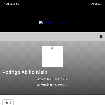
Registrar-se
Acessar
Rodrigo Abilio Klein
igrejinha Rio Grande do Sul
Aniversário:
Novembro 16
1