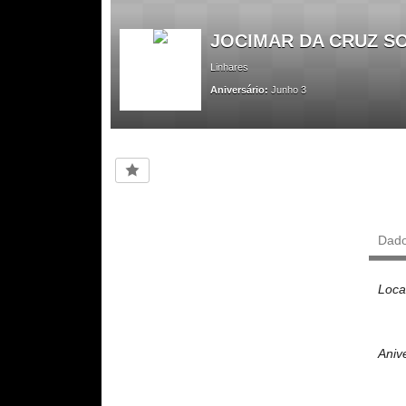
JOCIMAR DA CRUZ S
Linhares
Aniversário:
Junho 3
Dad
Loca
Aniv