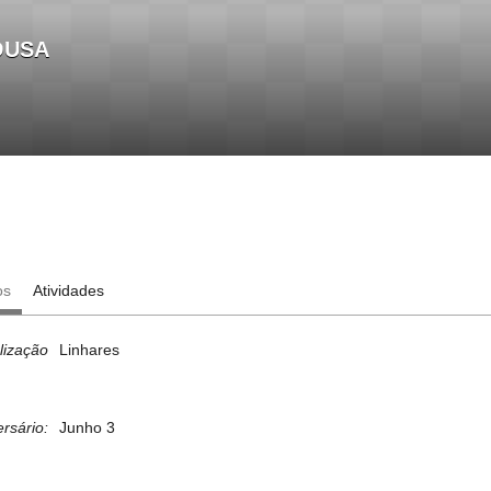
OUSA
os
Atividades
lização
Linhares
ersário:
Junho 3