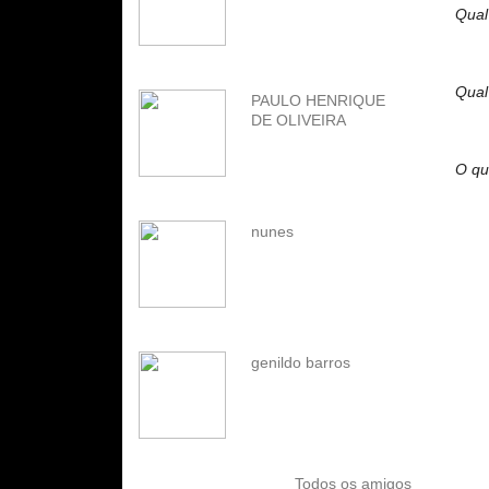
Qual
Qual
PAULO HENRIQUE
DE OLIVEIRA
O qu
nunes
genildo barros
Todos os amigos