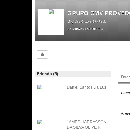
GRUPO CMV PROVED
Mogi das Cruzes São Paulo
Aniversário:
Setembro 3
Friends (5)
Dad
Daniel Santos Da Luz
Loca
Aniv
JAMES HARRYSSON
DA SILVA OLIVEIR