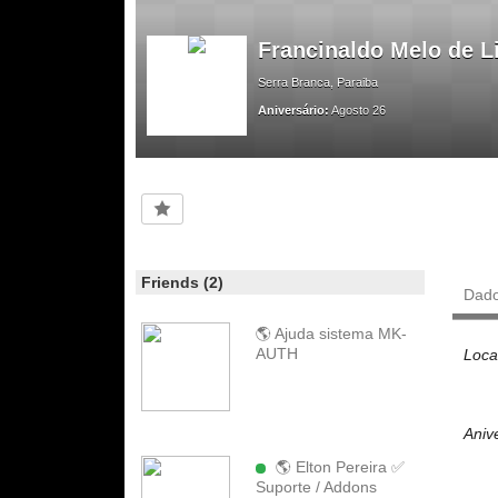
Francinaldo Melo de 
Serra Branca, Paraiba
Aniversário:
Agosto 26
Friends (2)
Dad
🌎 Ajuda sistema MK-
AUTH
Loca
Aniv
🌎 Elton Pereira ✅
Suporte / Addons