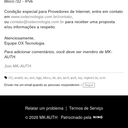
Bloco /32 - IPv6
Condição especial para Provedores de Internet, entre e
m contato
em
www.oxtecnologia.com.br/contato
,
ou
contato@oxtecnologia.com.br
para receber uma proposta
e/ou informações a respeito.
Atenciosamente,
Equipe OX Tecnologia.
Para adicionar comentários, você deve ser membro de MK-
AUTH.
Join MK-AUTH
/22
,
anatel
,
as
,
asn
,
bgp
,
bloco
,
de
,
ips
,
ipv4
,
ipv6
,
isp
,
registro.br
,
scm
M
ar
Enviar-me um email quando as pessoas responderem –
Seguir
c
a
ç
õ
e
s:
Relatar um problema
|
Termos de Serviço
© 2026 MK-AUTH
Patrocinado pela