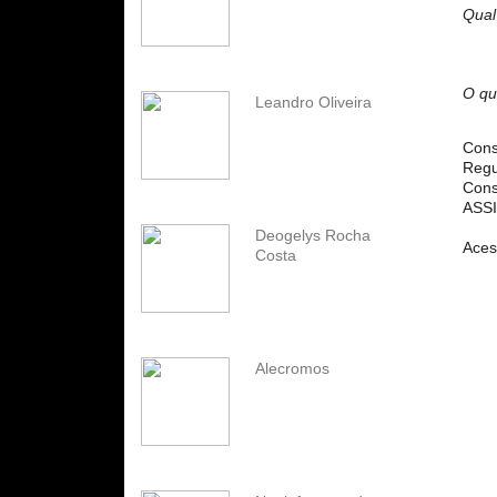
Qual
O qu
Leandro Oliveira
Cons
Regu
Cons
ASS
Deogelys Rocha
Aces
Costa
Alecromos