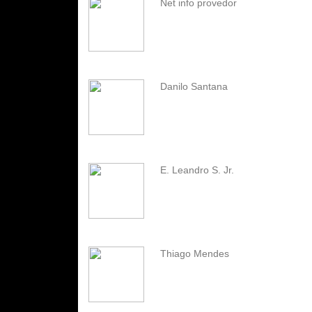
Net info provedor
Danilo Santana
E. Leandro S. Jr.
Thiago Mendes