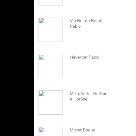
Vip Net do Brasil -
Fábio
Heverton Pablo
MikroAuth - HotSpot
e HotSite
Mister Bogus