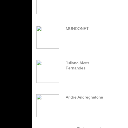
MUNDONET
Juliano Alves
Fernandes
André Andreghetone