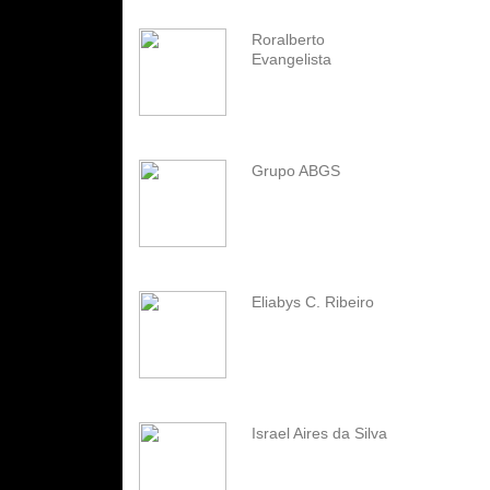
Roralberto
Evangelista
Grupo ABGS
Eliabys C. Ribeiro
Israel Aires da Silva