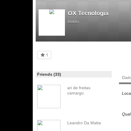
OX Tecnologia
londrina
1
Friends (33)
Dad
ari de freitas
camargo
Loca
Qual
Leandro Da Matta