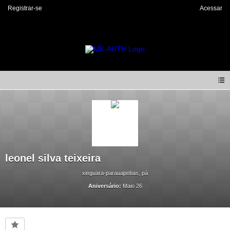
Registrar-se
Acessar
leonel silva teixeira
xinguara-parauapebas, pá
Aniversário:
Maio 26