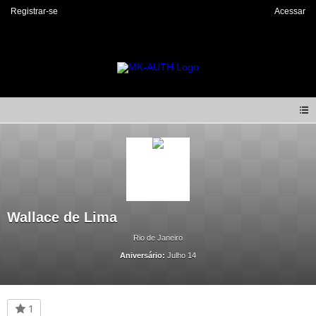
Registrar-se
Acessar
Wallace de Lima
Rio de Janeiro
Aniversário:
Julho 14
1