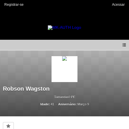
Registrar-se
Acessar
Robson Wagston
Tamandaré-PE
Idade:
41
Aniversário:
Março 9