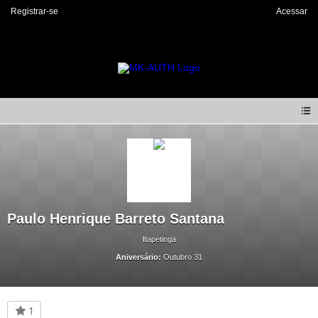
Registrar-se
Acessar
Paulo Henrique Barreto Santana
Itapetinga
Aniversário:
Outubro 31
1