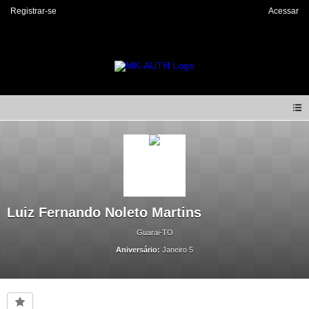
Registrar-se
Acessar
Luiz Fernando Noleto Martins
Guarai-TO
Aniversário:
Janeiro 5