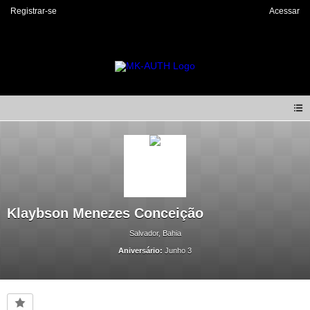
Registrar-se
Acessar
Klaybson Menezes Conceição
Salvador, Bahia
Aniversário:
Junho 3