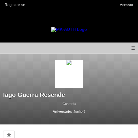
Registrar-se
Acessar
Iago Guerra Resende
Custodia
Aniversário:
Junho 3