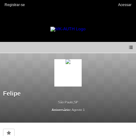
Registrar-se
Acessar
Felipe
São Paulo,SP
Aniversário:
Agosto 1