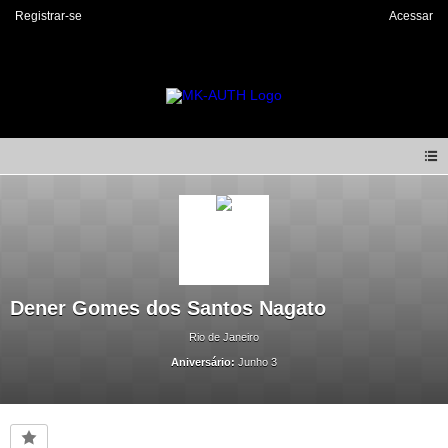
Registrar-se
Acessar
Dener Gomes dos Santos Nagato
Rio de Janeiro
Aniversário:
Junho 3