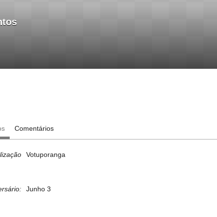
ntos
os
Comentários
lização
Votuporanga
ersário:
Junho 3