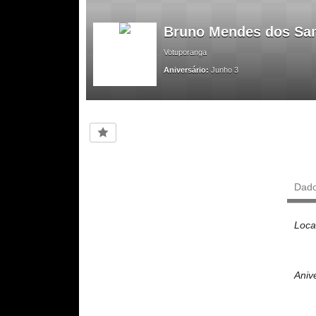
Bruno Mendes dos Sa
Votuporanga
Aniversário:
Junho 3
Dad
Loca
Aniv