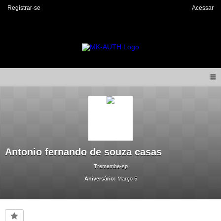
Registrar-se
Acessar
Antonio fernando de souza casas
Tremembé-sp
Aniversário:
Março 5