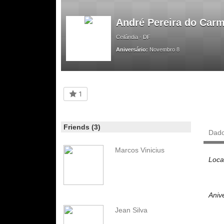
André Pereira do Car
Ceilândia - DF
Aniversário:
Novembro 8
1
Friends (3)
Dad
Marcos Vinicius
Loca
Aniv
Jean Silva