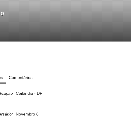
mo
os
Comentários
lização
Ceilândia - DF
ersário:
Novembro 8